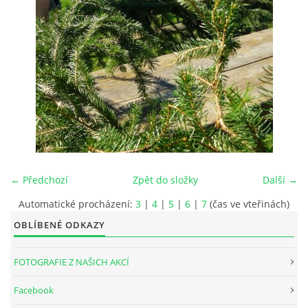
INTERNÍ SEKCE
KONTAKTY
← Předchozí
Zpět do složky
Další →
Automatické procházení:
3
|
4
|
5
|
6
|
7
(čas ve vteřinách)
OBLÍBENÉ ODKAZY
© 2026 eStránky.cz
FOTOGRAFIE Z NAŠICH AKCÍ
Facebook