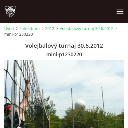
Úvod
Fotoalbum
2012
Volejbalový turnaj 30.6.2012
mini-p1230220
ÚVOD
Volejbalový turnaj 30.6.2012
PLÁNOVANÉ AKCE
mini-p1230220
PROBĚHLÉ AKCE
NOVINKY
FOTOALBUM
VIDEA