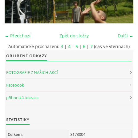
INTERNÍ SEKCE
KONTAKTY
← Předchozí
Zpět do složky
Další →
Automatické procházení:
3
|
4
|
5
|
6
|
7
(čas ve vteřinách)
OBLÍBENÉ ODKAZY
FOTOGRAFIE Z NAŠICH AKCÍ
Facebook
příborská televize
© 2026 eStránky.cz
STATISTIKY
Celkem:
3173004