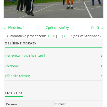
INTERNÍ SEKCE
KONTAKTY
← Předchozí
Zpět do složky
Další →
Automatické procházení:
3
|
4
|
5
|
6
|
7
(čas ve vteřinách)
OBLÍBENÉ ODKAZY
FOTOGRAFIE Z NAŠICH AKCÍ
Facebook
příborská televize
© 2026 eStránky.cz
STATISTIKY
Celkem:
3173685