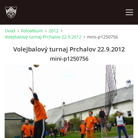
Úvod
Fotoalbum
2012
Volejbalový turnaj Prchalov 22.9.2012
mini-p1250756
ÚVOD
Volejbalový turnaj Prchalov 22.9.2012
PLÁNOVANÉ AKCE
mini-p1250756
PROBĚHLÉ AKCE
NOVINKY
FOTOALBUM
VIDEA