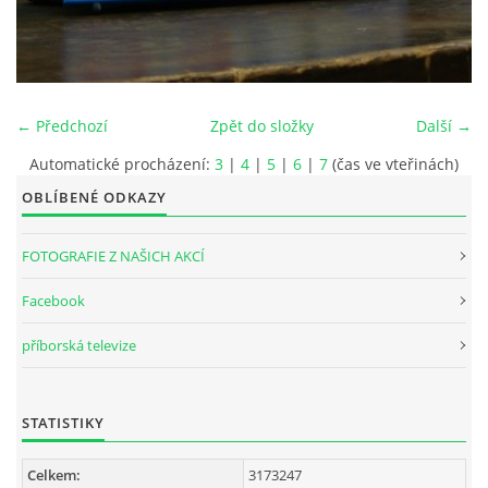
INTERNÍ SEKCE
KONTAKTY
← Předchozí
Zpět do složky
Další →
Automatické procházení:
3
|
4
|
5
|
6
|
7
(čas ve vteřinách)
OBLÍBENÉ ODKAZY
FOTOGRAFIE Z NAŠICH AKCÍ
Facebook
příborská televize
© 2026 eStránky.cz
STATISTIKY
Celkem:
3173247