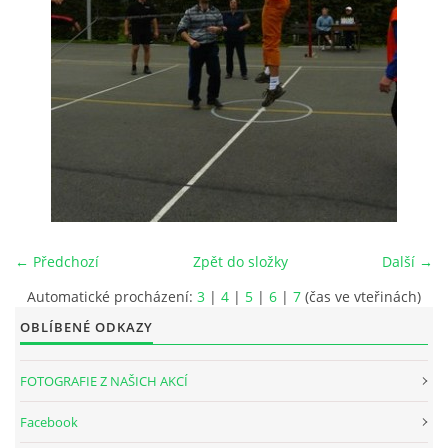
INTERNÍ SEKCE
KONTAKTY
← Předchozí
Zpět do složky
Další →
Automatické procházení:
3
|
4
|
5
|
6
|
7
(čas ve vteřinách)
OBLÍBENÉ ODKAZY
© 2026 eStránky.cz
FOTOGRAFIE Z NAŠICH AKCÍ
Facebook