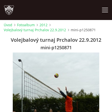
Úvod
Fotoalbum
2012
Volejbalový turnaj Prchalov 22.9.2012
mini-p1250871
ÚVOD
Volejbalový turnaj Prchalov 22.9.2012
PLÁNOVANÉ AKCE
mini-p1250871
PROBĚHLÉ AKCE
NOVINKY
FOTOALBUM
VIDEA