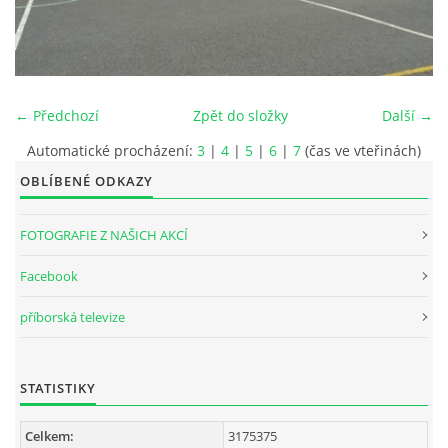
INTERNÍ SEKCE
KONTAKTY
← Předchozí
Zpět do složky
Další →
Automatické procházení:
3
|
4
|
5
|
6
|
7
(čas ve vteřinách)
OBLÍBENÉ ODKAZY
FOTOGRAFIE Z NAŠICH AKCÍ
Facebook
příborská televize
© 2026 eStránky.cz
STATISTIKY
Celkem:
3175375