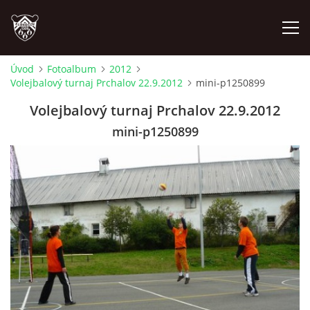
Úvod
Fotoalbum
2012
Volejbalový turnaj Prchalov 22.9.2012
mini-p1250899
ÚVOD
Volejbalový turnaj Prchalov 22.9.2012
PLÁNOVANÉ AKCE
mini-p1250899
PROBĚHLÉ AKCE
NOVINKY
FOTOALBUM
VIDEA