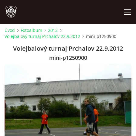
Úvod
Fotoalbum
2012
Volejbalový turnaj Prchalov 22.9.2012
mini-p1250900
ÚVOD
Volejbalový turnaj Prchalov 22.9.2012
PLÁNOVANÉ AKCE
mini-p1250900
PROBĚHLÉ AKCE
NOVINKY
FOTOALBUM
VIDEA