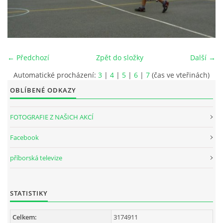
INTERNÍ SEKCE
KONTAKTY
← Předchozí
Zpět do složky
Další →
Automatické procházení:
3
|
4
|
5
|
6
|
7
(čas ve vteřinách)
OBLÍBENÉ ODKAZY
FOTOGRAFIE Z NAŠICH AKCÍ
Facebook
příborská televize
© 2026 eStránky.cz
STATISTIKY
Celkem:
3174911