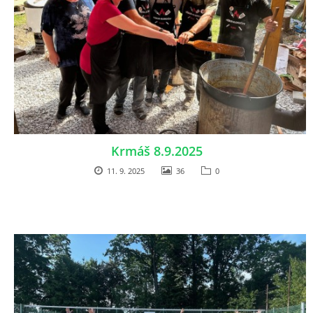
Krmáš 8.9.2025
11. 9. 2025
36
0