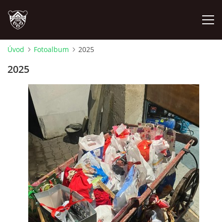
Úvod
Fotoalbum
2025
ÚVOD
2025
PLÁNOVANÉ AKCE
PROBĚHLÉ AKCE
NOVINKY
FOTOALBUM
VIDEA