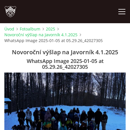
Úvod
Fotoalbum
2025
Novoroční výšlap na Javorník 4.1.2025
ÚVOD
WhatsApp Image 2025-01-05 at 05.29.26_42027305
Novoroční výšlap na Javorník 4.1.2025
PLÁNOVANÉ AKCE
WhatsApp Image 2025-01-05 at
05.29.26_42027305
PROBĚHLÉ AKCE
NOVINKY
FOTOALBUM
VIDEA