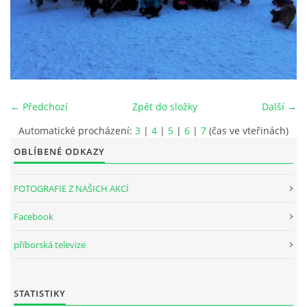
INTERNÍ SEKCE
KONTAKTY
← Předchozí
Zpět do složky
Další →
Automatické procházení:
3
|
4
|
5
|
6
|
7
(čas ve vteřinách)
OBLÍBENÉ ODKAZY
FOTOGRAFIE Z NAŠICH AKCÍ
Facebook
© 2026 eStránky.cz
příborská televize
STATISTIKY